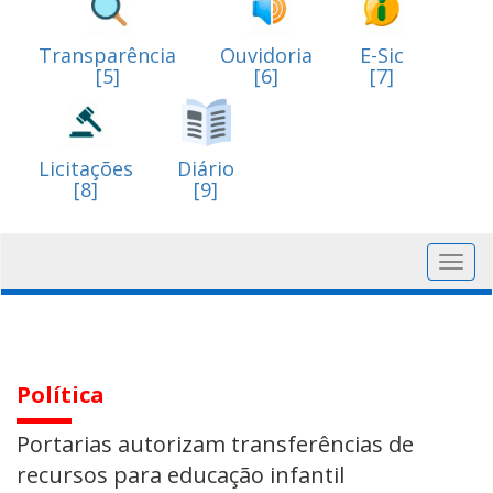
Transparência
Ouvidoria
E-Sic
[5]
[6]
[7]
Licitações
Diário
[8]
[9]
Toggl
navig
Política
Portarias autorizam transferências de
recursos para educação infantil