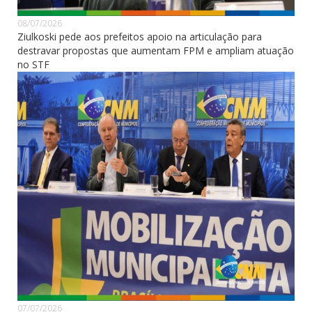
08/07/2026
Ziulkoski pede aos prefeitos apoio na articulação para
destravar propostas que aumentam FPM e ampliam atuação
no STF
07/07/2026