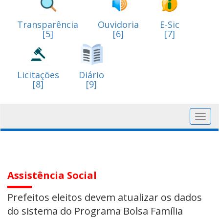
Transparência
Ouvidoria
E-Sic
[5]
[6]
[7]
Licitações
Diário
[8]
[9]
Toggl
navig
Assistência Social
Prefeitos eleitos devem atualizar os dados
do sistema do Programa Bolsa Família