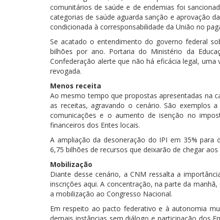
comunitários de saúde e de endemias foi sancionad
categorias de saúde aguarda sanção e aprovação da
condicionada à corresponsabilidade da União no pag
Se acatado o entendimento do governo federal sob
bilhões por ano. Portaria do Ministério da Educ
Confederação alerte que não há eficácia legal, uma 
revogada.
Menos receita
Ao mesmo tempo que propostas apresentadas na cap
as receitas, agravando o cenário. São exemplos a
comunicações e o aumento de isenção no impost
financeiros dos Entes locais.
A ampliação da desoneração do IPI em 35% para di
6,75 bilhões de recursos que deixarão de chegar aos 
Mobilização
Diante desse cenário, a CNM ressalta a importância
inscrições aqui. A concentração, na parte da manhã,
a mobilização ao Congresso Nacional.
Em respeito ao pacto federativo e à autonomia mu
demais instâncias sem diálogo e participação dos En