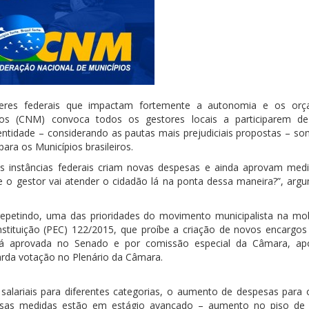
oderes federais que impactam fortemente a autonomia e os or
ios (CNM) convoca todos os gestores locais a participarem d
 entidade – considerando as pautas mais prejudiciais propostas – 
ara os Municípios brasileiros.
 As instâncias federais criam novas despesas e ainda aprovam med
 o gestor vai atender o cidadão lá na ponta dessa maneira?”, arg
 repetindo, uma das prioridades do movimento municipalista na mob
tituição (PEC) 122/2015, que proíbe a criação de novos encargos
 Já aprovada no Senado e por comissão especial da Câmara, ap
arda votação no Plenário da Câmara.
alariais para diferentes categorias, o aumento de despesas para 
essas medidas estão em estágio avançado – aumento no piso de