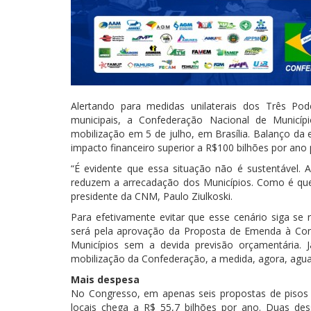
Alertando para medidas unilaterais dos Três P
municipais, a Confederação Nacional de Municíp
mobilização em 5 de julho, em Brasília. Balanço da
impacto financeiro superior a R$100 bilhões por ano p
“É evidente que essa situação não é sustentável.
reduzem a arrecadação dos Municípios. Como é que
presidente da CNM, Paulo Ziulkoski.
Para efetivamente evitar que esse cenário siga se
será pela aprovação da Proposta de Emenda à Cons
Municípios sem a devida previsão orçamentária.
mobilização da Confederação, a medida, agora, agu
Mais despesa
No Congresso, em apenas seis propostas de pisos s
locais chega a R$ 55,7 bilhões por ano. Duas d