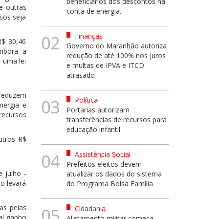
beneficiários dos descontos na
e outras
conta de energia.
sos seja
Finanças
02
R$ 30,46
Governo do Maranhão autoriza
embora a
redução de até 100% nos juros
a uma lei
e multas de IPVA e ITCD
atrasado
 reduzem
Política
03
nergia e
Portarias autorizam
recursos
transferências de recursos para
educação infantil
utros R$
Assistência Social
04
Prefeitos eleitos devem
 julho -
atualizar os dados do sistema
o levará
do Programa Bolsa Família
as pelas
Cidadania
05
eal ganho
Alistamento militar começa