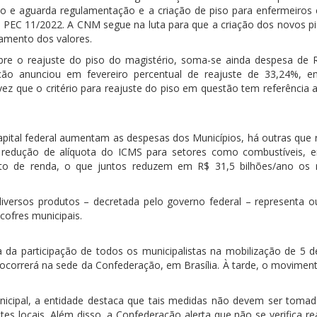
o e aguarda regulamentação e a criação de piso para enfermeiros 
 PEC 11/2022. A CNM segue na luta para que a criação dos novos pi
amento dos valores.
re o reajuste do piso do magistério, soma-se ainda despesa de 
ação anunciou em fevereiro percentual de reajuste de 33,24%, 
vez que o critério para reajuste do piso em questão tem referência 
ital federal aumentam as despesas dos Municípios, há outras que
 redução de alíquota do ICMS para setores como combustíveis, e
o de renda, o que juntos reduzem em R$ 31,5 bilhões/ano os 
versos produtos – decretada pelo governo federal – representa o
cofres municipais.
 da participação de todos os municipalistas na mobilização de 5 de
 ocorrerá na sede da Confederação, em Brasília. À tarde, o moviment
nicipal, a entidade destaca que tais medidas não devem ser tomad
tes locais. Além disso, a Confederação alerta que não se verifica r