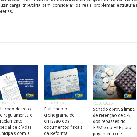
r carga tributária sem considerar os reais problemas estruturai
reiras.
/08/2026
31/07/2026
15/07/2026
blicado decreto
Publicado o
Senado aprova limite
e regulamenta o
cronograma de
de retenção de 5%
rcelamento
emissão dos
dos repasses do
pecial de dívidas
documentos fiscais
FPM e do FPE para
nicipais com a
da Reforma
pagamento de