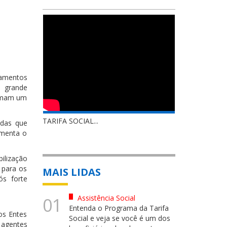
çamentos
e grande
somam um
TARIFA SOCIAL...
idas que
umenta o
ilização
 para os
MAIS LIDAS
ós forte
Assistência Social
01
Entenda o Programa da Tarifa
os Entes
Social e veja se você é um dos
 agentes