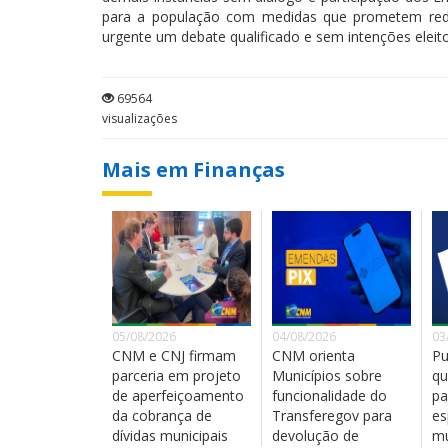
para a população com medidas que prometem reduzi
urgente um debate qualificado e sem intenções eleito
69564
visualizações
Mais em Finanças
05/08/2026
04/08/2026
03
CNM e CNJ firmam
CNM orienta
Pu
parceria em projeto
Municípios sobre
qu
de aperfeiçoamento
funcionalidade do
pa
da cobrança de
Transferegov para
es
dívidas municipais
devolução de
mu