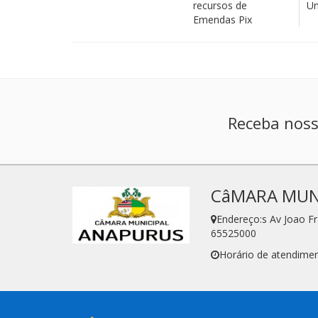
recursos de
Un
Emendas Pix
Receba noss
CâMARA MUN
Endereço:s Av Joao F
65525000
Horário de atendimen