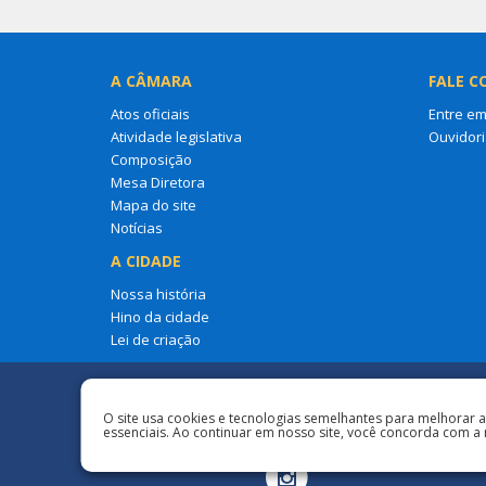
A CÂMARA
FALE C
Atos oficiais
Entre em
Atividade legislativa
Ouvidori
Composição
Mesa Diretora
Mapa do site
Notícias
A CIDADE
Nossa história
Hino da cidade
Lei de criação
Redes Sociais
O site usa cookies e tecnologias semelhantes para melhorar 
essenciais. Ao continuar em nosso site, você concorda com a 