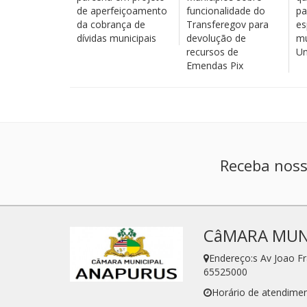
de aperfeiçoamento
funcionalidade do
pa
da cobrança de
Transferegov para
es
dívidas municipais
devolução de
mu
recursos de
Un
Emendas Pix
Receba noss
CâMARA MUN
Endereço:s Av Joao F
65525000
Horário de atendimen