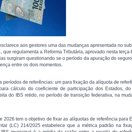
sclarece aos gestores uma das mudanças apresentada no subs
 que regulamenta a Reforma Tributária, aprovado nesta terça-f
as surgiram questionando se o período da apuração do seguro
rença entre os dois momentos.
s períodos de referências: um para fixação da alíquota de refer
ara cálculo do coeficiente de participação dos Estados, do 
eita do IBS retido, no período de transição federativa, na mu
2026 tem o objetivo de fixar as alíquotas de referência para 
entar (LC) 214/2025 estabelece que a métrica padrão na fixa
 IBS municipal é a média da razão entre a receita de refer