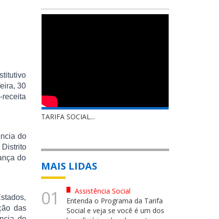
titutivo
eira, 30
-receita
TARIFA SOCIAL...
ência do
Distrito
dança do
MAIS LIDAS
Assistência Social
01
Estados,
Entenda o Programa da Tarifa
ção das
Social e veja se você é um dos
ência do