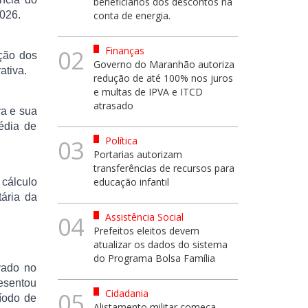
beneficiários dos descontos na
2026.
conta de energia.
Finanças
02
ação dos
Governo do Maranhão autoriza
ativa.
redução de até 100% nos juros
e multas de IPVA e ITCD
atrasado
va e sua
média de
Política
03
Portarias autorizam
transferências de recursos para
educação infantil
 cálculo
ária da
Assistência Social
04
Prefeitos eleitos devem
atualizar os dados do sistema
do Programa Bolsa Família
vado no
esentou
Cidadania
05
íodo de
Alistamento militar começa