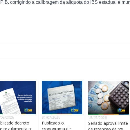
IB, corrigindo a calibragem da alíquota do IBS estadual e mun
/08/2026
31/07/2026
15/07/2026
blicado decreto
Publicado o
Senado aprova limite
e regulamenta o
cronograma de
de retenção de 5%