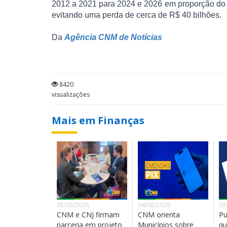
2012 a 2021 para 2024 e 2026 em proporção do P
evitando uma perda de cerca de R$ 40 bilhões.
Da
Agência CNM de Notícias
8420
visualizações
Mais em Finanças
05/08/2026
04/08/2026
03
CNM e CNJ firmam
CNM orienta
Pu
parceria em projeto
Municípios sobre
qu