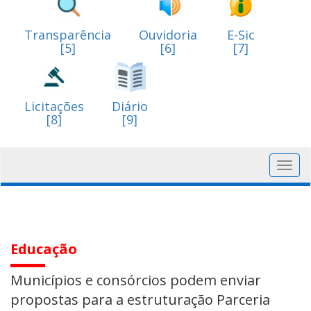
Transparência
Ouvidoria
E-Sic
[5]
[6]
[7]
Licitações
Diário
[8]
[9]
Toggl
navig
Educação
Municípios e consórcios podem enviar
propostas para a estruturação Parceria