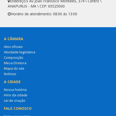
Endereço:s Av Joao Francisco Monteles, 374 \ Centro \
ANAPURUS - MA \ CEP: 65525000
Horário de atendimento: 08:00 às 13:00
A CÂMARA
Atos oficiais
Atividade legislativa
Composição
Mesa Diretora
Mapa do site
Notícias
A CIDADE
Nossa história
Hino da cidade
Lei de criação
FALE CONOSCO