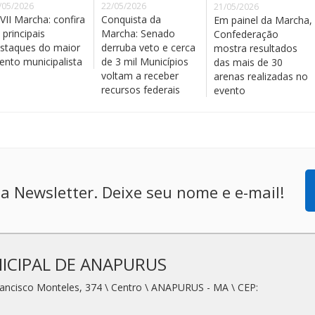
/05/2026
22/05/2026
21/05/2026
VII Marcha: confira
Conquista da
Em painel da Marcha,
 principais
Marcha: Senado
Confederação
staques do maior
derruba veto e cerca
mostra resultados
ento municipalista
de 3 mil Municípios
das mais de 30
voltam a receber
arenas realizadas no
recursos federais
evento
a Newsletter. Deixe seu nome e e-mail!
ICIPAL DE ANAPURUS
rancisco Monteles, 374 \ Centro \ ANAPURUS - MA \ CEP: