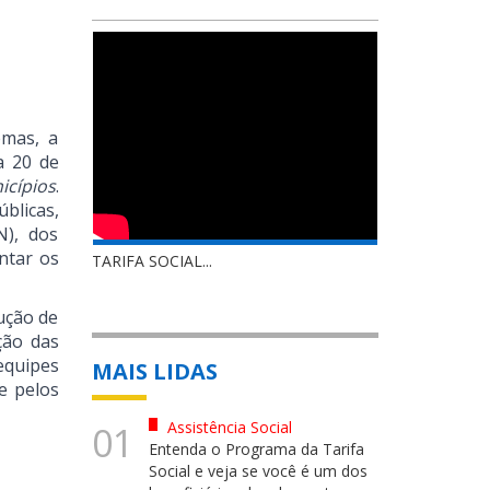
emas, a
a 20 de
icípios
.
blicas,
N), dos
ntar os
TARIFA SOCIAL...
ução de
ção das
equipes
MAIS LIDAS
e pelos
Assistência Social
01
Entenda o Programa da Tarifa
Social e veja se você é um dos