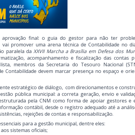
 aprovação final: o guia do gestor para não ter probl
 vai promover uma arena técnica de Contabilidade no di
ão paralela da
XXVII Marcha a Brasília em Defesa dos Mun
matização, acompanhamento e fiscalização das contas pú
lista, membros da Secretaria do Tesouro Nacional (ST
de Contabilidade devem marcar presença no espaço e orie
ente estratégico de diálogo, com direcionamentos e constr
stão pública municipal: a correta geração, envio e valida
oi estruturada pela CNM como forma de apoiar gestores e 
nformação contábil, desde o registro adequado até a anális
istências, rejeições de contas e responsabilização.
senciais para a gestão municipal, dentre eles:
aos sistemas oficiais;