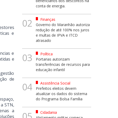
beneficiários dos descontos na
conta de energia.
Finanças
02
Governo do Maranhão autoriza
estores
redução de até 100% nos juros
ticas e
e multas de IPVA e ITCD
atrasado
ncias e
Política
03
tidas e
Portarias autorizam
transferências de recursos para
educação infantil
 gestão
nção de
Assistência Social
04
Prefeitos eleitos devem
atualizar os dados do sistema
espaço,
do Programa Bolsa Família
 a STN,
penas a
Cidadania
05
oluções
Alistamento militar começa