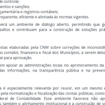
de controle;
mentos e sanções;
çamentária e registros contábeis;
sparente, eficiente e alinhada às normas vigentes.
verá um ambiente de diálogo aberto, permitindo que g
safios e contribuam para a construção de soluções prá
tas elaboradas pela CNM sobre correções de inconsistê
contábil, financeira e fiscal dos Municípios, a serem deba
al para aprovação.
em apoiar as administrações locais no aprimoramento da
 das informações, na transparência pública e na preve
ha é especialmente relevante por reunir, em um mesmo 
 pela normatização e fiscalização das contas públicas, como
eral de Contabilidade. Esse ambiente favorece não a
s também o alinhamento institucional e a construção de s