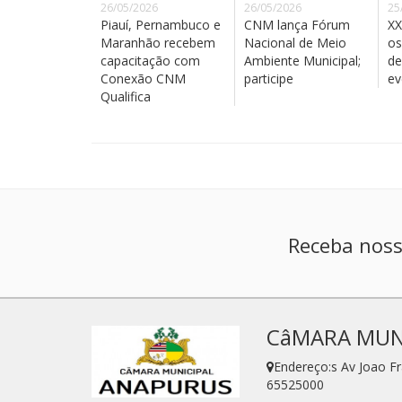
26/05/2026
26/05/2026
25
Piauí, Pernambuco e
CNM lança Fórum
XX
Maranhão recebem
Nacional de Meio
os
capacitação com
Ambiente Municipal;
de
Conexão CNM
participe
ev
Qualifica
Receba noss
CâMARA MUN
Endereço:s Av Joao F
65525000