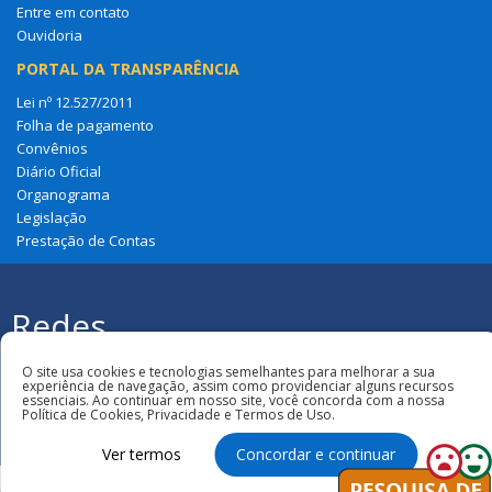
Entre em contato
Ouvidoria
PORTAL DA TRANSPARÊNCIA
Lei nº 12.527/2011
Folha de pagamento
Convênios
Diário Oficial
Organograma
Legislação
Prestação de Contas
Redes
Sociais
Todos os direitos reservados à Câmara
O site usa cookies e tecnologias semelhantes para melhorar a sua
Municipal de Anapurus
experiência de navegação, assim como providenciar alguns recursos
essenciais. Ao continuar em nosso site, você concorda com a nossa
Política de Cookies, Privacidade e Termos de Uso.
Ver termos
Concordar e continuar