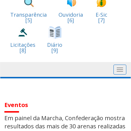
Transparência
Ouvidoria
E-Sic
[5]
[6]
[7]
Licitações
Diário
[8]
[9]
Toggl
navig
Eventos
Em painel da Marcha, Confederação mostra
resultados das mais de 30 arenas realizadas