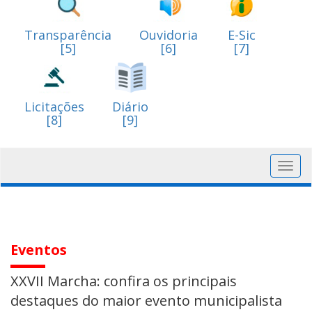
Transparência
Ouvidoria
E-Sic
[5]
[6]
[7]
Licitações
Diário
[8]
[9]
Toggl
navig
Eventos
XXVII Marcha: confira os principais
destaques do maior evento municipalista