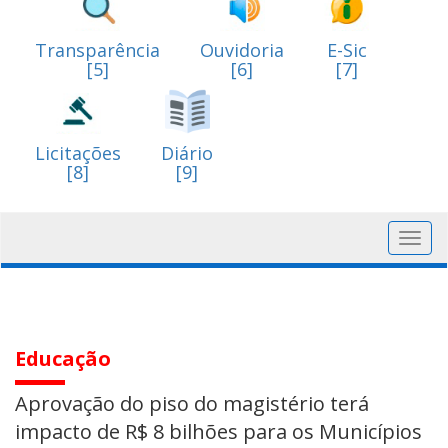
Transparência
Ouvidoria
E-Sic
[5]
[6]
[7]
Licitações
Diário
[8]
[9]
Toggl
navig
Educação
Aprovação do piso do magistério terá
impacto de R$ 8 bilhões para os Municípios