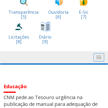
Transparência
Ouvidoria
E-Sic
[5]
[6]
[7]
Licitações
Diário
[8]
[9]
Toggl
navig
Educação
CNM pede ao Tesouro urgência na
publicação de manual para adequação de