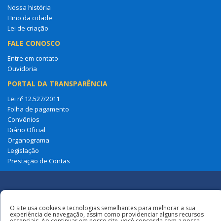
Nossa história
Hino da cidade
Lei de criação
FALE CONOSCO
Entre em contato
Ouvidoria
PORTAL DA TRANSPARÊNCIA
Lei nº 12.527/2011
Folha de pagamento
Convênios
Diário Oficial
Organograma
Legislação
Prestação de Contas
Redes
O site usa cookies e tecnologias semelhantes para melhorar a sua
Sociais
Todos os direitos reservados à Câmara
experiência de navegação, assim como providenciar alguns recursos
Municipal de Anapurus
essenciais. Ao continuar em nosso site, você concorda com a nossa