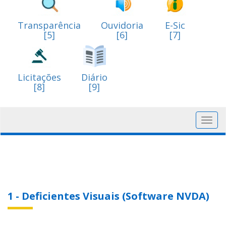
Transparência
Ouvidoria
E-Sic
[5]
[6]
[7]
Licitações
Diário
[8]
[9]
Toggl
navig
1 - Deficientes Visuais (Software NVDA)