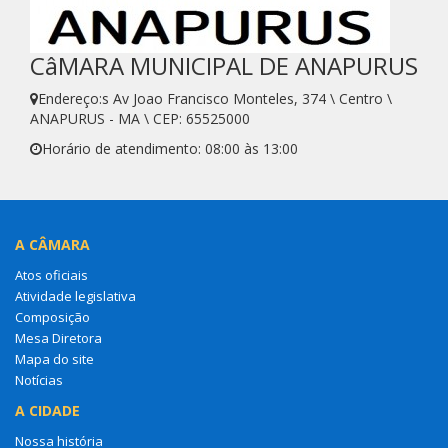
CâMARA MUNICIPAL DE ANAPURUS
Endereço:s Av Joao Francisco Monteles, 374 \ Centro \
ANAPURUS - MA \ CEP: 65525000
Horário de atendimento: 08:00 às 13:00
A CÂMARA
Atos oficiais
Atividade legislativa
Composição
Mesa Diretora
Mapa do site
Notícias
A CIDADE
Nossa história