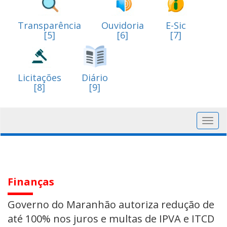
Transparência
Ouvidoria
E-Sic
[5]
[6]
[7]
Licitações
Diário
[8]
[9]
Toggl
navig
Finanças
Governo do Maranhão autoriza redução de
até 100% nos juros e multas de IPVA e ITCD