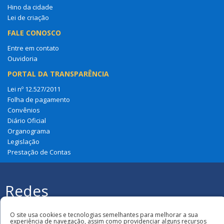
Hino da cidade
Lei de criação
FALE CONOSCO
Entre em contato
Ouvidoria
PORTAL DA TRANSPARÊNCIA
Lei nº 12.527/2011
Folha de pagamento
Convênios
Diário Oficial
Organograma
Legislação
Prestação de Contas
Redes
Sociais
Todos os direitos reservados à Câmara
Municipal de Anapurus
O site usa cookies e tecnologias semelhantes para melhorar a sua
experiência de navegação, assim como providenciar alguns recursos