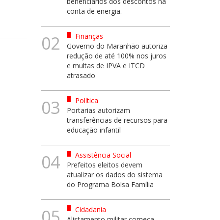
beneficiários dos descontos na
conta de energia.
Finanças
02
Governo do Maranhão autoriza
redução de até 100% nos juros
e multas de IPVA e ITCD
atrasado
Política
03
Portarias autorizam
transferências de recursos para
educação infantil
Assistência Social
04
Prefeitos eleitos devem
atualizar os dados do sistema
do Programa Bolsa Família
Cidadania
05
Alistamento militar começa