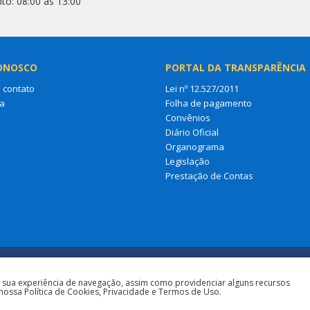
to: 08:00 às 13:00
ONOSCO
PORTAL DA TRANSPARÊNCIA
 contato
Lei nº 12.527/2011
a
Folha de pagamento
Convênios
Diário Oficial
Organograma
Legislação
Prestação de Contas
a sua experiência de navegação, assim como providenciar alguns recursos
nossa Política de Cookies, Privacidade e Termos de Uso.
Todos os direitos 