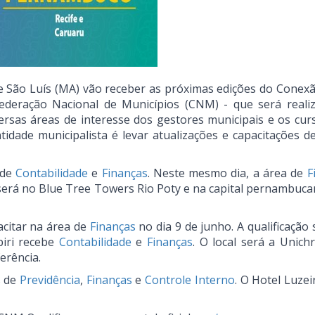
E), e São Luís (MA) vão receber as próximas edições do Con
federação Nacional de Municípios (CNM) - que será reali
ersas áreas de interesse dos gestores municipais e os cur
tidade municipalista é levar atualizações e capacitações d
 de
Contabilidade
e
Finanças
. Neste mesmo dia, a área de
F
será no Blue Tree Towers Rio Poty e na capital pernambuca
acitar na área de
Finanças
no dia 9 de junho. A qualificação
piri recebe
Contabilidade
e
Finanças
. O local será a Unichr
erência.
s de
Previdência
,
Finanças
e
Controle Interno
. O Hotel Luze