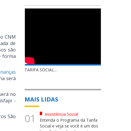
exão CNM
zada de
sos são
e forma
TARIFA SOCIAL...
inanças
na será
 será no
MAIS LIDAS
isfapi -
Assistência Social
01
iros São
Entenda o Programa da Tarifa
Social e veja se você é um dos