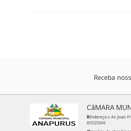
Receba noss
CâMARA MUN
Endereço:s Av Joao F
65525000