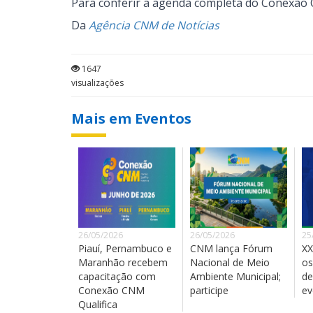
Para conferir a agenda completa do Conexão CN
Da
Agência CNM de Notícias
1647
visualizações
Mais em Eventos
26/05/2026
26/05/2026
25
Piauí, Pernambuco e
CNM lança Fórum
XX
Maranhão recebem
Nacional de Meio
os
capacitação com
Ambiente Municipal;
de
Conexão CNM
participe
ev
Qualifica